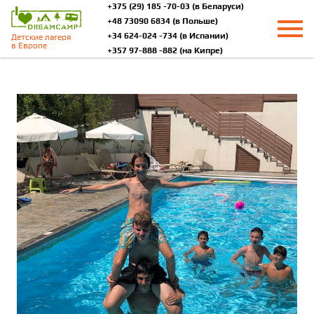
+375 (29)
185
-70-03 (в Беларуси)
+48
73090
6834 (в Польше)
+34
624-024
-734 (в Испании)
Детские лагеря
в Европе
+357
97-888
-882 (на Кипре)